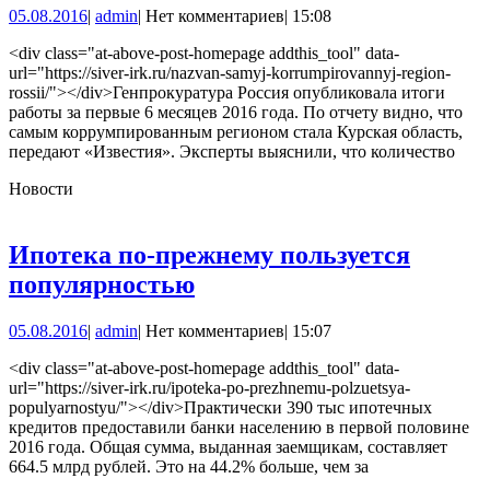
05.08.2016
admin
05.08.2016
|
admin
|
Нет комментариев
|
15:08
коррумпированный
регион
<div class="at-above-post-homepage addthis_tool" data-
url="https://siver-irk.ru/nazvan-samyj-korrumpirovannyj-region-
России
rossii/"></div>Генпрокуратура Россия опубликовала итоги
работы за первые 6 месяцев 2016 года. По отчету видно, что
самым коррумпированным регионом стала Курская область,
передают «Известия». Эксперты выяснили, что количество
Новости
Ипотека по-прежнему пользуется
Ипотека
популярностью
по-
05.08.2016
admin
05.08.2016
|
admin
|
Нет комментариев
|
15:07
прежнему
пользуется
<div class="at-above-post-homepage addthis_tool" data-
url="https://siver-irk.ru/ipoteka-po-prezhnemu-polzuetsya-
популярностью
populyarnostyu/"></div>Практически 390 тыс ипотечных
кредитов предоставили банки населению в первой половине
2016 года. Общая сумма, выданная заемщикам, составляет
664.5 млрд рублей. Это на 44.2% больше, чем за