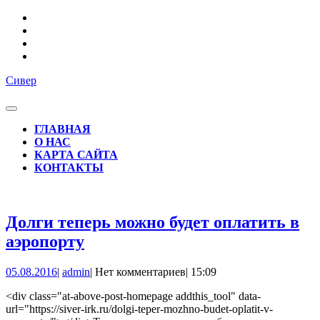
Перейти
к
содержимому
Сивер
Кнопка
Открыть
ГЛАВНАЯ
О НАС
КАРТА САЙТА
КОНТАКТЫ
КНОПКА
ЗАКРЫТЬ
Долги теперь можно будет оплатить в
Долги
аэропорту
теперь
05.08.2016
admin
05.08.2016
|
admin
|
Нет комментариев
|
15:09
можно
будет
<div class="at-above-post-homepage addthis_tool" data-
url="https://siver-irk.ru/dolgi-teper-mozhno-budet-oplatit-v-
оплатить