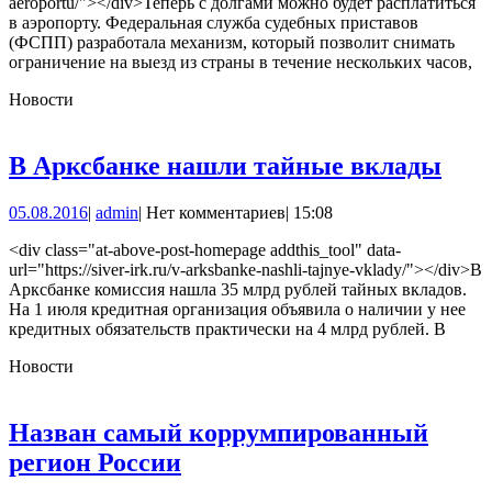
aeroportu/"></div>Теперь с долгами можно будет расплатиться
в
в аэропорту. Федеральная служба судебных приставов
(ФСПП) разработала механизм, который позволит снимать
аэропорту
ограничение на выезд из страны в течение нескольких часов,
Новости
В
В Арксбанке нашли тайные вклады
Арк
05.08.2016
admin
05.08.2016
|
admin
|
Нет комментариев
|
15:08
наш
тай
<div class="at-above-post-homepage addthis_tool" data-
url="https://siver-irk.ru/v-arksbanke-nashli-tajnye-vklady/"></div>В
вкл
Арксбанке комиссия нашла 35 млрд рублей тайных вкладов.
На 1 июля кредитная организация объявила о наличии у нее
кредитных обязательств практически на 4 млрд рублей. В
Новости
Назван самый коррумпированный
Назван
регион России
самый