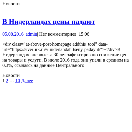
Новости
В
В Нидерландах цены падают
Нидерланд
05.08.2016
admin
05.08.2016
|
admin
|
Нет комментариев
|
15:06
цены
падают
<div class="at-above-post-homepage addthis_tool" data-
url="https://siver-irk.ru/v-niderlandah-tseny-padayut/"></div>В
Нидерландах впервые за 30 лет зафиксировано снижение цен
на товары и услуги. В июле 2016 года они упали в среднем на
0.3%, ссылаясь на данные Центрального
Новости
Пагинация
1
2
…
10
Далее
записей