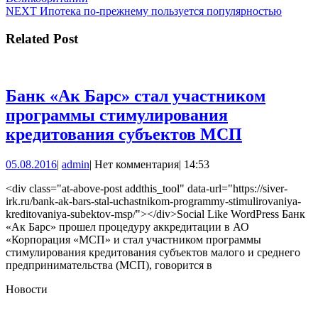
по
Следующая
NEXT
Ипотека по-прежнему пользуется популярностью
записям
запись:
Related Post
Банк «Ак Барс» стал участником
программы стимулирования
Банк
кредитования субъектов МСП
«Ак
05.08.2016
admin
05.08.2016
|
admin
|
Нет комментария
|
14:53
Барс»
стал
<div class="at-above-post addthis_tool" data-url="https://siver-
irk.ru/bank-ak-bars-stal-uchastnikom-programmy-stimulirovaniya-
участник
kreditovaniya-subektov-msp/"></div>Social Like WordPress Банк
програм
«Ак Барс» прошел процедуру аккредитации в АО
«Корпорация «МСП» и стал участником программы
стимулир
стимулирования кредитования субъектов малого и среднего
кредитов
предпринимательства (МСП), говорится в
субъекто
Новости
МСП