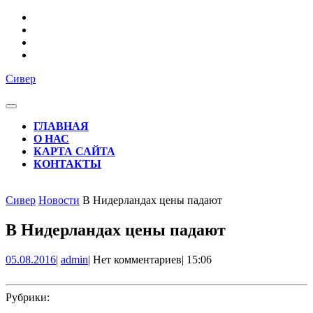
Перейти
к
содержимому
Сивер
Кнопка
Открыть
ГЛАВНАЯ
О НАС
КАРТА САЙТА
КОНТАКТЫ
КНОПКА
ЗАКРЫТЬ
Сивер
Новости
В Нидерландах цены падают
В Нидерландах цены падают
05.08.2016
admin
05.08.2016
|
admin
|
Нет комментариев
|
15:06
Рубрики: