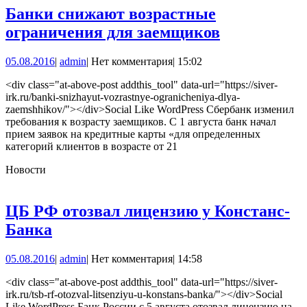
Банки снижают возрастные
Банки
ограничения для заемщиков
снижают
05.08.2016
admin
05.08.2016
|
admin
|
Нет комментария
|
15:02
возрастные
ограничен
<div class="at-above-post addthis_tool" data-url="https://siver-
irk.ru/banki-snizhayut-vozrastnye-ogranicheniya-dlya-
для
zaemshhikov/"></div>Social Like WordPress Сбербанк изменил
заемщиков
требования к возрасту заемщиков. С 1 августа банк начал
прием заявок на кредитные карты «для определенных
категорий клиентов в возрасте от 21
Новости
ЦБ РФ отозвал лицензию у Констанс-
ЦБ
Банка
РФ
05.08.2016
admin
05.08.2016
|
admin
|
Нет комментария
|
14:58
отозвал
лицензию
<div class="at-above-post addthis_tool" data-url="https://siver-
irk.ru/tsb-rf-otozval-litsenziyu-u-konstans-banka/"></div>Social
у
Like WordPress Банк России с 5 августа отозвал лицензию на